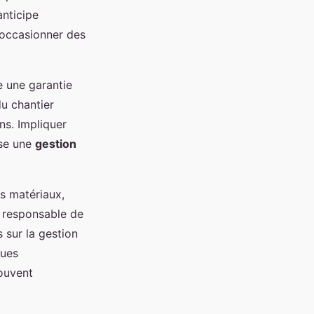
anticipe
 occasionner des
e une garantie
du chantier
ns. Impliquer
ise une
gestion
es matériaux,
e responsable de
 sur la gestion
ques
souvent