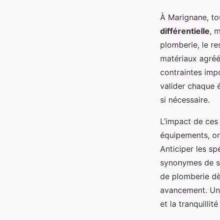
À Marignane, tou
différentielle
, 
plomberie, le re
matériaux agréés
contraintes impo
valider chaque 
si nécessaire.
L’impact de ces
équipements, or
Anticiper les sp
synonymes de sur
de plomberie dè
avancement. Une 
et la tranquillit