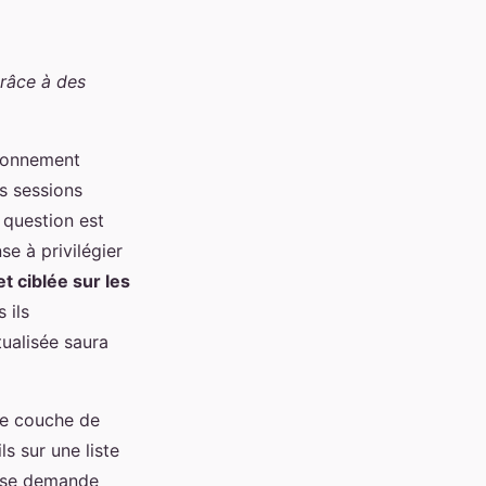
râce à des
ironnement
es sessions
 question est
se à privilégier
t ciblée sur les
 ils
tualisée saura
e couche de
s sur une liste
n se demande