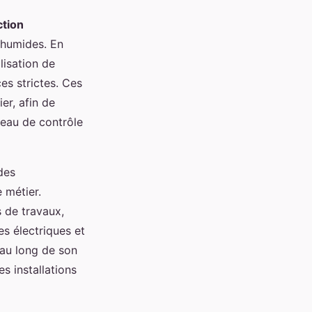
ction
 humides. En
lisation de
es strictes. Ces
er, afin de
reau de contrôle
des
 métier.
s de travaux,
es électriques et
 au long de son
s installations