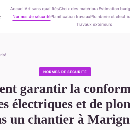
Accueil
Artisans qualifiés
Choix des matériaux
Estimation budg
e
Normes de sécurité
Planification travaux
Plomberie et électric
Travaux extérieurs
rité
NORMES DE SÉCURITÉ
t garantir la conform
s électriques et de plo
s un chantier à Marig