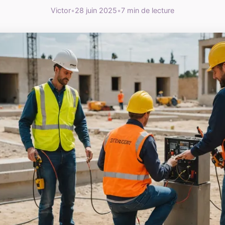
Victor
•
28 juin 2025
•
7 min de lecture