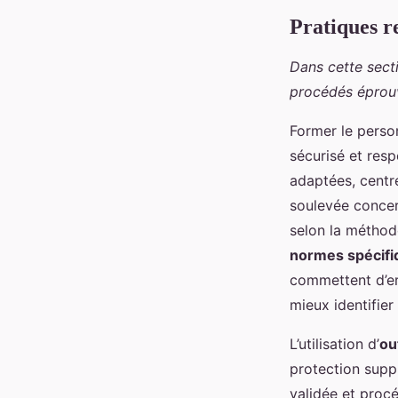
Pratiques r
Dans cette sect
procédés éprou
Former le perso
sécurisé et resp
adaptées, centr
soulevée concern
selon la méthod
normes spécifi
commettent d’err
mieux identifier 
L’utilisation d’
ou
protection suppl
validée et procé