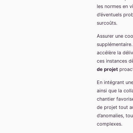
les normes en v
d’éventuels pro
surcoûts.
Assurer une coo
supplémentaire. 
accélère la déli
ces instances dè
de projet
proact
En intégrant une
ainsi que la co
chantier favoris
de projet tout a
d’anomalies, to
complexes.