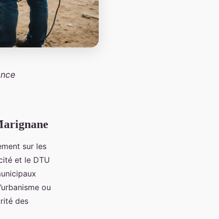
ance
 Marignane
ement sur les
cité et le DTU
municipaux
 l’urbanisme ou
rité des