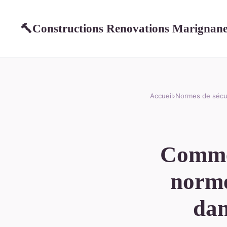
Constructions Renovations Marignan
🔨
Accueil
›
Normes de sécu
Commen
norme
dan