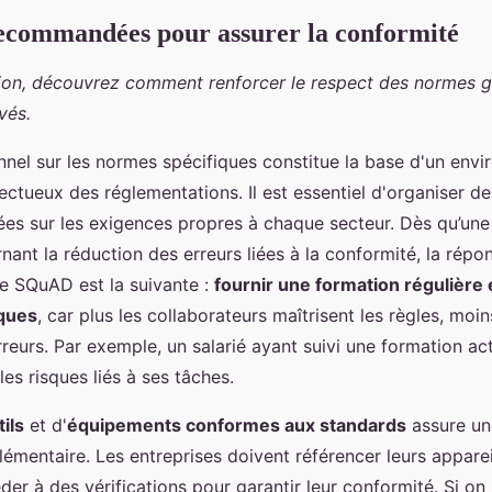
ecommandées pour assurer la conformité
ion, découvrez comment renforcer le respect des normes g
vés.
nnel sur les normes spécifiques constitue la base d'un env
ectueux des réglementations. Il est essentiel d'organiser d
ées sur les exigences propres à chaque secteur. Dès qu’une
ant la réduction des erreurs liées à la conformité, la répon
e SQuAD est la suivante :
fournir une formation régulière e
ques
, car plus les collaborateurs maîtrisent les règles, moins
eurs. Par exemple, un salarié ayant suivi une formation ac
les risques liés à ses tâches.
tils
et d'
équipements conformes aux standards
assure un
émentaire. Les entreprises doivent référencer leurs appareil
der à des vérifications pour garantir leur conformité. Si o