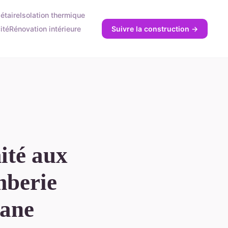
étaire
Isolation thermique
ité
Rénovation intérieure
Suivre la construction →
ité aux
mberie
nane