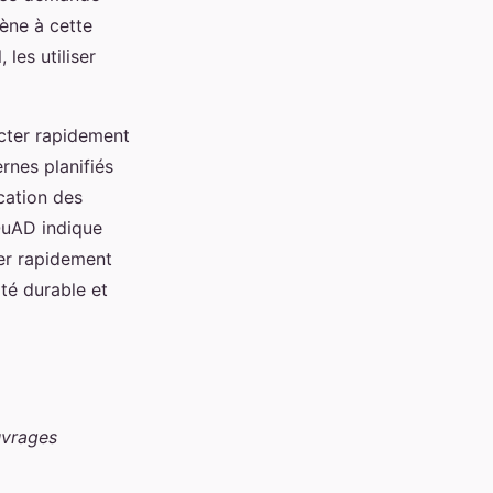
ène à cette
 les utiliser
cter rapidement
ernes planifiés
ication des
SQuAD indique
ster rapidement
ité durable et
uvrages