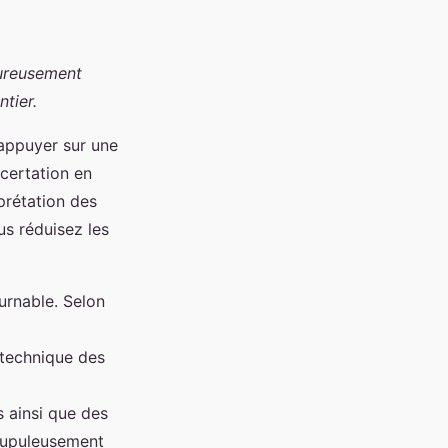
oureusement
tier.
’appuyer sur une
ncertation en
prétation des
s réduisez les
urnable. Selon
é technique des
s ainsi que des
crupuleusement